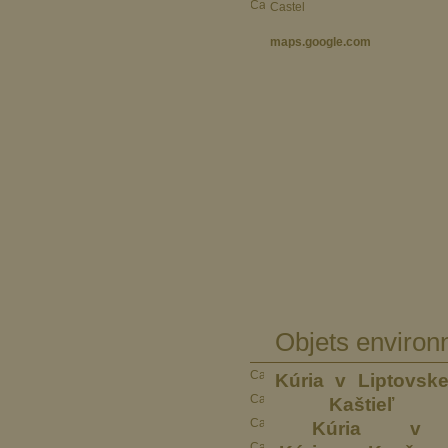
Castel
maps.google.com
Objets environ
Kúria v Liptovsk
Kaštie
Kúria v N