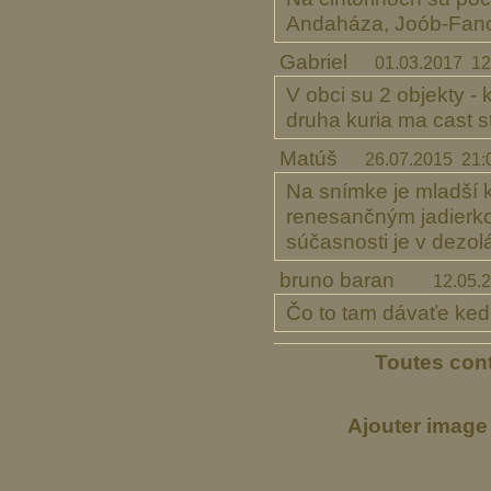
Andaháza, Joób-Fancs
Gabriel
01.03.2017 12
V obci su 2 objekty -
druha kuria ma cast s
Matúš
26.07.2015 21:
Na snímke je mladší ka
renesančným jadierkom
súčasnosti je v dezol
bruno baran
12.05.
Čo to tam dávaťe ked
Toutes cont
Ajouter image