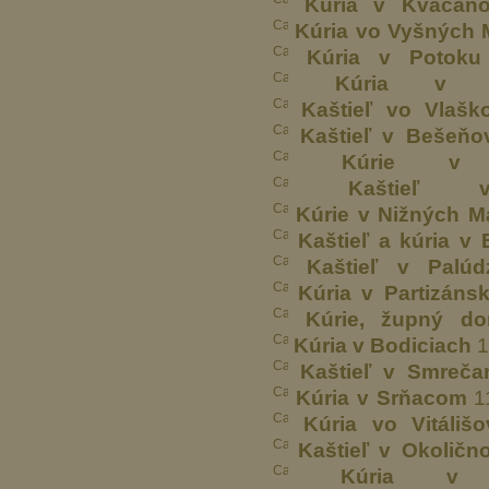
Kúria v Kvačan
Kúria vo Vyšných 
Kúria v Potoku
Kúria v Li
Kaštieľ vo Vlašk
Kaštieľ v Bešeňo
Kúrie v L
Kaštieľ 
Kúrie v Nižných M
Kaštieľ a kúria v 
Kaštieľ v Palúd
Kúria v Partizáns
Kúrie, župný do
Kúria v Bodiciach
1
Kaštieľ v Smreča
Kúria v Srňacom
1
Kúria vo Vitálišo
Kaštieľ v Okoličn
Kúria v 