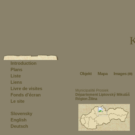
K
Introduction
Plans
Objekt
Mapa
Images
(88)
Liste
Liens
Livre de visites
Municipalité Prosiek
Fonds d'écran
Département Liptovský Mikuláš
Région Žilina
Le site
Slovensky
English
Deutsch