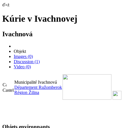
ď»ż
Kúrie v Ivachnovej
Ivachnová
Objekt
Images
(0)
Discussion
(1)
Video
(0)
Municipalité Ivachnová
Département Ružomberok
Castel
Région Žilina
Objets environnants