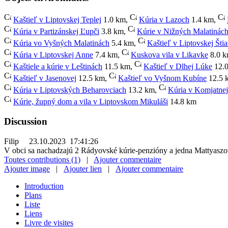
Kaštieľ v Liptovskej Teplej
1.0 km
,
Kúria v Lazoch
1.4 km
,
Kúria v Partizánskej Ľupči
3.8 km
,
Kúrie v Nižných Malatinác
Kúria vo Vyšných Malatinách
5.4 km
,
Kaštieľ v Liptovskej Štia
Kúria v Liptovskej Anne
7.4 km
,
Kuskova vila v Likavke
8.0 
Kaštiele a kúrie v Leštinách
11.5 km
,
Kaštieľ v Dlhej Lúke
12.
Kaštieľ v Jasenovej
12.5 km
,
Kaštieľ vo Vyšnom Kubíne
12.5 
Kúria v Liptovských Beharovciach
13.2 km
,
Kúria v Komjatnej
Kúrie, župný dom a vila v Liptovskom Mikuláši
14.8 km
Discussion
Filip
23.10.2023 17:41:26
V obci sa nachadzajú 2 Rádyovské kúrie-penzióny a jedna Mattyasz
Toutes contributions (1)
|
Ajouter commentaire
Ajouter image
|
Ajouter lien
|
Ajouter commentaire
Introduction
Plans
Liste
Liens
Livre de visites