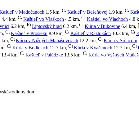
Kaštieľ v Madočanoch
1.5 km
,
Kaštieľ v Bešeňovej
1.9 km
,
Kašt
h
4.4 km
,
Kaštieľ vo Vlaškoch
4.5 km
,
Kaštieľ vo Vlachoch
4.8 
vnici
6.2 km
,
Liptovský hrad
6.2 km
,
Kúria v Bukovine
6.4 km
,
km
,
Kaštieľ v Prosieku
8.9 km
,
Kaštieľ v Ráztokách
10.3 km
,
K
0 km
,
Kúria v Nižných Matiašovciach
12.2 km
,
Kúria v Srňacom
km
,
Kúria v Bodiciach
12.7 km
,
Kúria v Kvačanoch
12.7 km
,
13.4 km
,
Kaštieľ v Palúdzke
13.5 km
,
Kúria vo Vyšných Matiaš
ovská-rodinný dom