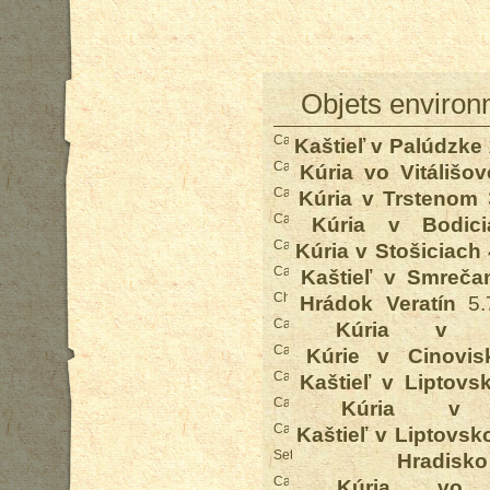
Objets environ
Kaštieľ v Palúdzke
Kúria vo Vitálišov
Kúria v Trstenom
Kúria v Bodici
Kúria v Stošiciach
Kaštieľ v Smreča
Hrádok Veratín
5.
Kúria v Li
Kúrie v Cinovis
Kaštieľ v Liptovs
Kúria v N
Kaštieľ v Liptovs
Hradi
Kúria vo V