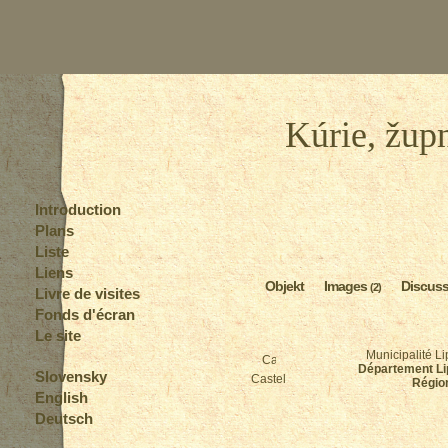
Kúrie, žup
Introduction
Plans
Liste
Liens
Objekt
Images
Discus
(2)
Livre de visites
Fonds d'écran
Le site
Municipalité L
Département Li
Slovensky
Castel
Région
English
Deutsch