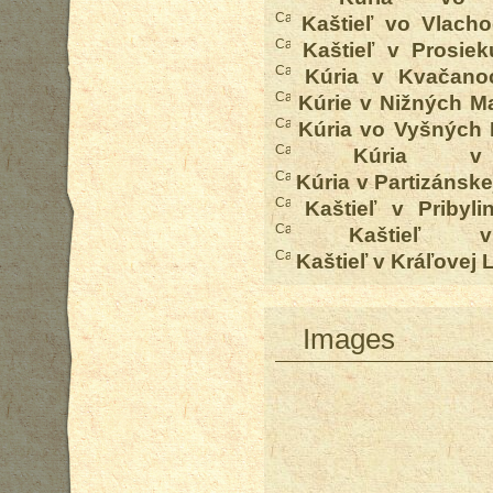
Kaštieľ vo Vlach
Kaštieľ v Prosiek
Kúria v Kvačano
Kúrie v Nižných Ma
Kúria vo Vyšných 
Kúria v
Kúria v Partizánske
Kaštieľ v Pribyli
Kaštieľ v
Kaštieľ v Kráľovej 
Images