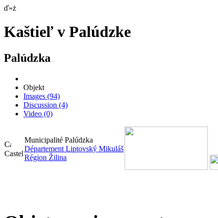
ď»ż
Kaštieľ v Palúdzke
Palúdzka
Objekt
Images
(94)
Discussion
(4)
Video
(0)
Municipalité Palúdzka
Département Liptovský Mikuláš
Castel
Région Žilina