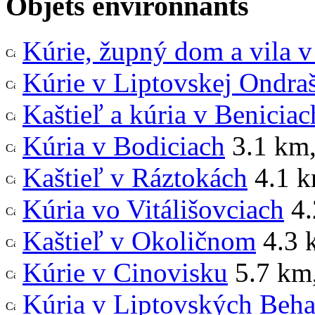
Objets environnants
Kúrie, župný dom a vila 
Kúrie v Liptovskej Ondra
Kaštieľ a kúria v Beniciac
Kúria v Bodiciach
3.1 km
Kaštieľ v Ráztokách
4.1 
Kúria vo Vitálišovciach
4.
Kaštieľ v Okoličnom
4.3 
Kúrie v Cinovisku
5.7 km
Kúria v Liptovských Beha