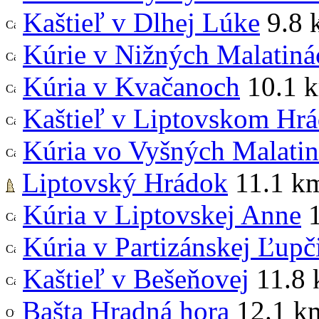
Kaštieľ v Dlhej Lúke
9.8 
Kúrie v Nižných Malatiná
Kúria v Kvačanoch
10.1 
Kaštieľ v Liptovskom Hr
Kúria vo Vyšných Malati
Liptovský Hrádok
11.1 k
Kúria v Liptovskej Anne
1
Kúria v Partizánskej Ľupč
Kaštieľ v Bešeňovej
11.8
Bašta Hradná hora
12.1 k