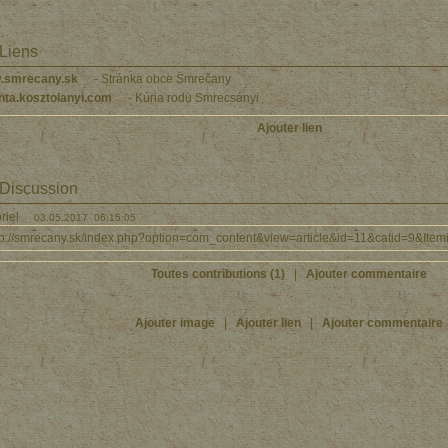
Liens
.smrecany.sk
- Stránka obce Smrečany
hta.kosztolanyi.com
- Kúria rodu Smrecsányi
Ajouter lien
Discussion
briel
03.05.2017 06:15:05
tp://smrecany.sk/index.php?option=com_content&view=article&id=11&catid=9&Ite
Toutes contributions (1)
|
Ajouter commentaire
Ajouter image
|
Ajouter lien
|
Ajouter commentaire