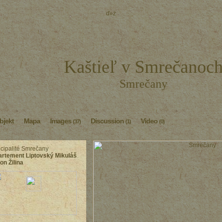
ď»ż
Kaštieľ v Smrečanoc
Smrečany
bjekt
Mapa
Images
Discussion
Video
(37)
(1)
(0)
cipalité Smrečany
rtement Liptovský Mikuláš
on Žilina