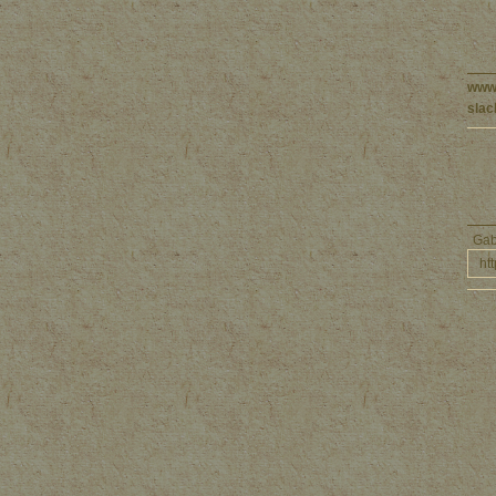
www
slac
Ga
ht