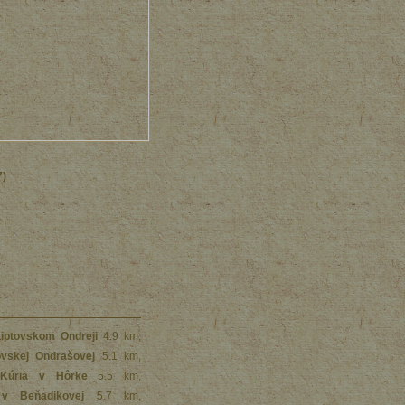
7)
Liptovskom Ondreji
4.9 km
,
ovskej Ondrašovej
5.1 km
,
Kúria v Hôrke
5.5 km
,
v Beňadikovej
5.7 km
,