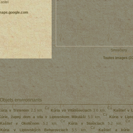
astel
maps.google.com
Smrečany
© Jofo 08.2009
Toutes images (3
Objets environnants
Kúria v Trstenom
2.1 km
,
Kúria vo Vitálišovciach
3.6 km
,
Kaštieľ v 
Kúrie, župný dom a vila v Liptovskom Mikuláši
5.0 km
,
Kúrie v Lipt
Kaštieľ v Okoličnom
5.2 km
,
Kúria v Stošiciach
5.2 km
,
Kúria v Liptovských Beharovciach
5.5 km
,
Kaštieľ a kúrie 