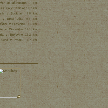
ných Matiašovciach
8.1 km
,
 a kúria v Beniciach
8.2 km
,
úria v Bodiciach
8.8 km
,
ľ v Dlhej Lúke
9.7 km
,
aštieľ v Prosieku
11.1 km
,
ie v Cinovisku
11.5 km
,
ria v Bukovine
13.2 km
,
Kúria v Potoku
14.7 km
,