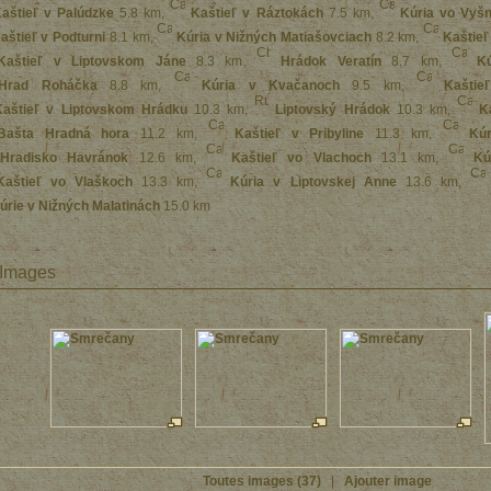
aštieľ v Palúdzke
5.8 km
,
Kaštieľ v Ráztokách
7.5 km
,
Kúria vo Vyš
aštieľ v Podturni
8.1 km
,
Kúria v Nižných Matiašovciach
8.2 km
,
Kaštieľ
Kaštieľ v Liptovskom Jáne
8.3 km
,
Hrádok Veratín
8.7 km
,
K
Hrad Roháčka
8.8 km
,
Kúria v Kvačanoch
9.5 km
,
Kaštie
Kaštieľ v Liptovskom Hrádku
10.3 km
,
Liptovský Hrádok
10.3 km
,
K
Bašta Hradná hora
11.2 km
,
Kaštieľ v Pribyline
11.3 km
,
Kúr
Hradisko Havránok
12.6 km
,
Kaštieľ vo Vlachoch
13.1 km
,
Kú
Kaštieľ vo Vlaškoch
13.3 km
,
Kúria v Liptovskej Anne
13.6 km
,
úrie v Nižných Malatinách
15.0 km
Images
Toutes images (37)
|
Ajouter image