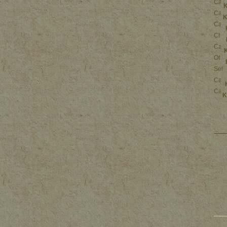
K
K
K