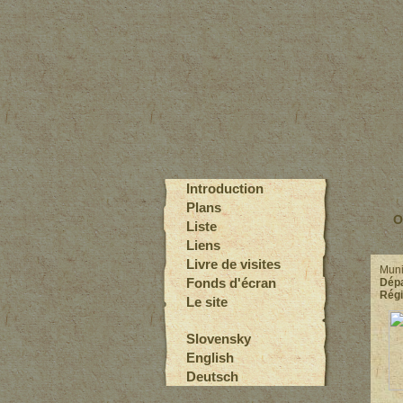
Introduction
Plans
O
Liste
Liens
Livre de visites
Muni
Fonds d'écran
Dépa
Régi
Le site
Slovensky
English
Deutsch