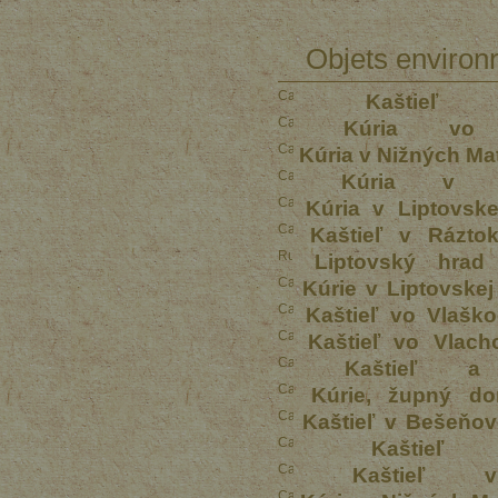
Objets environ
Kaštie
Kúria vo 
Kúria v Nižných Ma
Kúria v Li
Kúria v Liptovsk
Kaštieľ v Rázto
Liptovský hrad
Kúrie v Liptovske
Kaštieľ vo Vlašk
Kaštieľ vo Vlach
Kaštieľ a
Kúrie, župný do
Kaštieľ v Bešeňov
Kaštie
Kaštieľ v