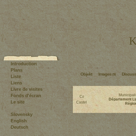
K
Introduction
Plans
Objekt
Images
Discus
(9)
Liste
Liens
Livre de visites
Fonds d'écran
Municipal
Département Li
Le site
Castel
Région
Slovensky
English
Deutsch