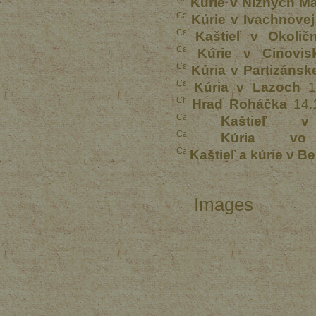
Kúrie v Nižných Ma
Kúrie v Ivachnovej
Kaštieľ v Okolič
Kúrie v Cinovis
Kúria v Partizánsk
Kúria v Lazoch
1
Hrad Roháčka
14.
Kaštieľ v
Kúria vo 
Kaštieľ a kúrie v B
Images