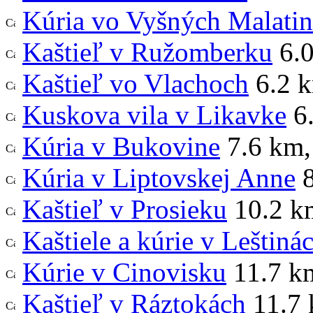
Kúria vo Vyšných Malati
Kaštieľ v Ružomberku
6.
Kaštieľ vo Vlachoch
6.2 
Kuskova vila v Likavke
6
Kúria v Bukovine
7.6 km
,
Kúria v Liptovskej Anne
8
Kaštieľ v Prosieku
10.2 k
Kaštiele a kúrie v Leštiná
Kúrie v Cinovisku
11.7 k
Kaštieľ v Ráztokách
11.7