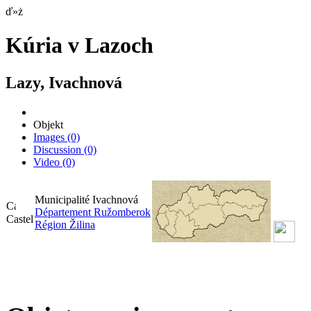
ď»ż
Kúria v Lazoch
Lazy, Ivachnová
Objekt
Images
(0)
Discussion
(0)
Video
(0)
Municipalité Ivachnová
Département Ružomberok
Castel
Région Žilina