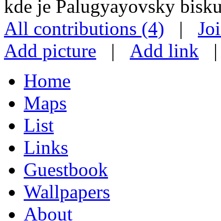
kde je Palugyayovsky bisku
All contributions (4)
|
Jo
Add picture
|
Add link
Home
Maps
List
Links
Guestbook
Wallpapers
About