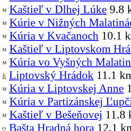
Kaštieľ v Dlhej Lúke
9.8 
Kúrie v Nižných Malatiná
Kúria v Kvačanoch
10.1 
Kaštieľ v Liptovskom Hr
Kúria vo Vyšných Malati
Liptovský Hrádok
11.1 k
Kúria v Liptovskej Anne
1
Kúria v Partizánskej Ľupč
Kaštieľ v Bešeňovej
11.8
Bašta Hradná hora
12.1 k