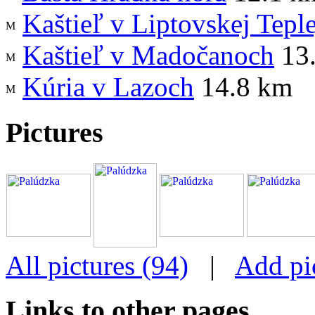
Kaštieľ v Liptovskej Teple
Kaštieľ v Madočanoch
13
Kúria v Lazoch
14.8 km
Pictures
All pictures (94)
|
Add pi
Links to other pages