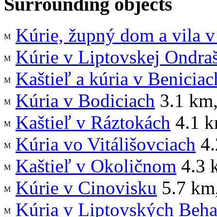
Surrounding objects
Kúrie, župný dom a vila 
Kúrie v Liptovskej Ondra
Kaštieľ a kúria v Beniciac
Kúria v Bodiciach
3.1 km
Kaštieľ v Ráztokách
4.1 
Kúria vo Vitálišovciach
4.
Kaštieľ v Okoličnom
4.3 
Kúrie v Cinovisku
5.7 km
Kúria v Liptovských Beha