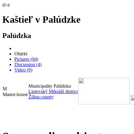
ď»ż
Kaštieľ v Palúdzke
Palúdzka
Objekt
Pictures
(94)
Discussion
(4)
Video
(0)
Municipality Palúdzka
Liptovský Mikuláš district
Manor-house
Žilina county