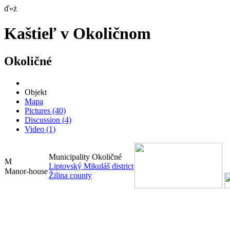
ď»ż
Kaštieľ v Okoličnom
Okoličné
Objekt
Mapa
Pictures
(40)
Discussion
(4)
Video
(1)
Municipality Okoličné
Liptovský Mikuláš district
Manor-house
Žilina county