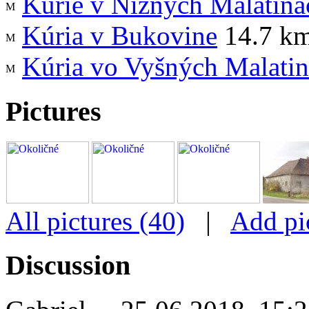
Kúrie v Nižných Malatiná
Kúria v Bukovine
14.7 k
Kúria vo Vyšných Malati
Pictures
All pictures (40)
|
Add pi
Discussion