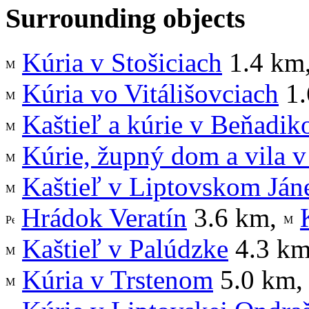
Surrounding objects
Kúria v Stošiciach
1.4 km
Kúria vo Vitálišovciach
1.
Kaštieľ a kúrie v Beňadik
Kúrie, župný dom a vila 
Kaštieľ v Liptovskom Ján
Hrádok Veratín
3.6 km
,
Kaštieľ v Palúdzke
4.3 k
Kúria v Trstenom
5.0 km
,