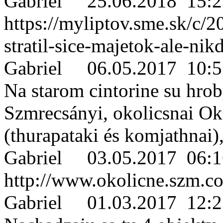
Gabriel
25.06.2018 15:2
https://myliptov.sme.sk/c/
stratil-sice-majetok-ale-nik
Gabriel
06.05.2017 10:5
Na starom cintorine su hro
Szmrecsányi, okolicsnai Ok
(thurapataki és komjathnai)
Gabriel
03.05.2017 06:1
http://www.okolicne.szm.c
Gabriel
01.03.2017 12:2