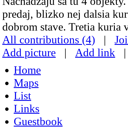
Nachadzaju sa tu 4 objekty. 
predaj, blizko nej dalsia ku
dobrom stave. Tretia kuria v 
All contributions (4)
|
Jo
Add picture
|
Add link
Home
Maps
List
Links
Guestbook