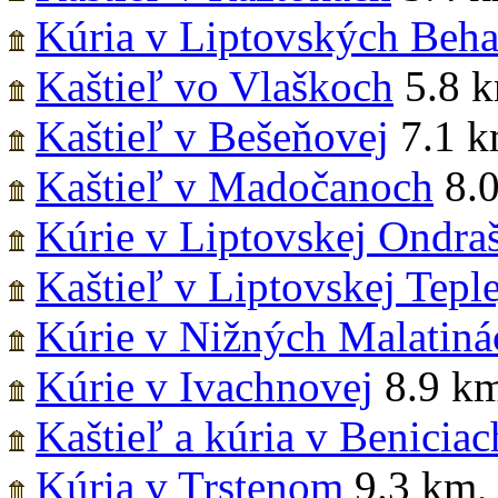
Kúria v Liptovských Beha
Kaštieľ vo Vlaškoch
5.8 
Kaštieľ v Bešeňovej
7.1 
Kaštieľ v Madočanoch
8.
Kúrie v Liptovskej Ondra
Kaštieľ v Liptovskej Teple
Kúrie v Nižných Malatiná
Kúrie v Ivachnovej
8.9 k
Kaštieľ a kúria v Beniciac
Kúria v Trstenom
9.3 km