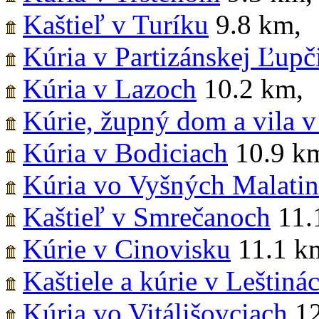
Kaštieľ v Turíku
9.8 km
,
Kúria v Partizánskej Ľupč
Kúria v Lazoch
10.2 km
,
Kúrie, župný dom a vila 
Kúria v Bodiciach
10.9 k
Kúria vo Vyšných Malati
Kaštieľ v Smrečanoch
11.
Kúrie v Cinovisku
11.1 k
Kaštiele a kúrie v Leštiná
Kúria vo Vitálišovciach
12