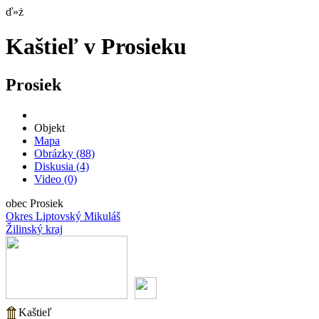
ď»ż
Kaštieľ v Prosieku
Prosiek
Objekt
Mapa
Obrázky
(88)
Diskusia
(4)
Video
(0)
obec Prosiek
Okres Liptovský Mikuláš
Žilinský kraj
Kaštieľ