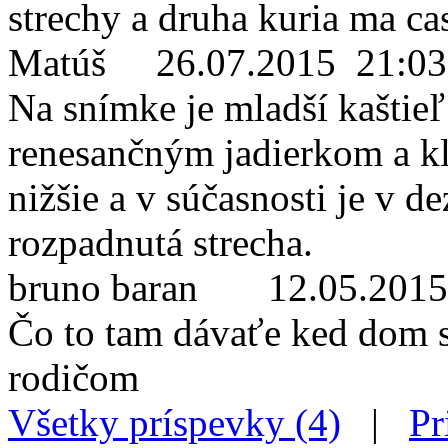
strechy a druha kuria ma ca
Matúš
26.07.2015 21:03
Na snímke je mladší kaštieľ z
renesančným jadierkom a kla
nižšie a v súčasnosti je v d
rozpadnutá strecha.
bruno baran
12.05.2015
Čo to tam dávaťe ked dom s
rodičom
Všetky príspevky (4)
|
Pr