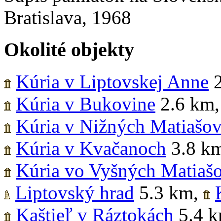
Bratislava, 1968
Okolité objekty
Kúria v Liptovskej Anne
2
Kúria v Bukovine
2.6 km
Kúria v Nižných Matiašov
Kúria v Kvačanoch
3.8 k
Kúria vo Vyšných Matiaš
Liptovský hrad
5.3 km
,
Kaštieľ v Ráztokách
5.4 