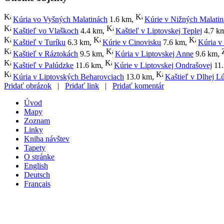
Kúria vo Vyšných Malatinách
1.6 km
,
Kúrie v Nižných Malati
Kaštieľ vo Vlaškoch
4.4 km
,
Kaštieľ v Liptovskej Teplej
4.7 k
Kaštieľ v Turíku
6.3 km
,
Kúrie v Cinovisku
7.6 km
,
Kúria v
Kaštieľ v Ráztokách
9.5 km
,
Kúria v Liptovskej Anne
9.6 km
,
Kaštieľ v Palúdzke
11.6 km
,
Kúrie v Liptovskej Ondrašovej
11.
Kúria v Liptovských Beharovciach
13.0 km
,
Kaštieľ v Dlhej L
Pridať obrázok
|
Pridať link
|
Pridať komentár
Úvod
Mapy
Zoznam
Linky
Kniha návštev
Tapety
O stránke
English
Deutsch
Français