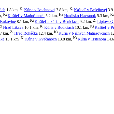
nách
1.8 km
,
Kúrie v Ivachnovej
3.8 km
,
Kaštieľ v Bešeňovej
3.9
m
,
Kaštieľ v Madočanoch
5.2 km
,
Hradisko Havránok
5.3 km
,
 Bukovine
8.1 km
,
Kaštieľ a kúria v Beniciach
9.2 km
,
Liptovský
Hrad Likava
10.1 km
,
Kúria v Bodiciach
10.1 km
,
Kaštieľ v P
7 km
,
Hrad Roháčka
12.4 km
,
Kúria v Nižných Matiašovciach
12
úke
13.1 km
,
Kúria v Kvačanoch
13.8 km
,
Kúria v Trstenom
14.6