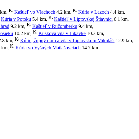
 km
,
Kaštieľ vo Vlachoch
4.2 km
,
Kúria v Lazoch
4.4 km
,
Kúria v Potoku
5.4 km
,
Kaštieľ v Liptovskej Štiavnici
6.1 km
,
 hrad
9.2 km
,
Kaštieľ v Ružomberku
9.4 km
,
rosieku
10.2 km
,
Kuskova vila v Likavke
10.3 km
,
.8 km
,
Kúrie, župný dom a vila v Liptovskom Mikuláši
12.9 km
,
 km
,
Kúria vo Vyšných Matiašovciach
14.7 km