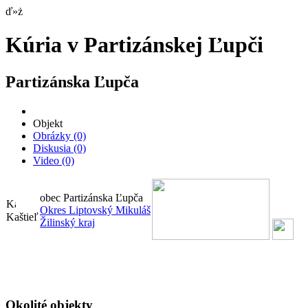
ď»ż
Kúria v Partizánskej Ľupči
Partizánska Ľupča
Objekt
Obrázky
(0)
Diskusia
(0)
Video
(0)
obec Partizánska Ľupča
Okres Liptovský Mikuláš
Kaštieľ
Žilinský kraj
Okolité objekty