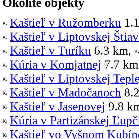
Okolité objekty
Kaštieľ v Ružomberku
1.
Kaštieľ v Liptovskej Štiav
Kaštieľ v Turíku
6.3 km
,
Kúria v Komjatnej
7.7 km
Kaštieľ v Liptovskej Teple
Kaštieľ v Madočanoch
8.
Kaštieľ v Jasenovej
9.8 k
Kúria v Partizánskej Ľupč
Kaštieľ vo Vyšnom Kubín