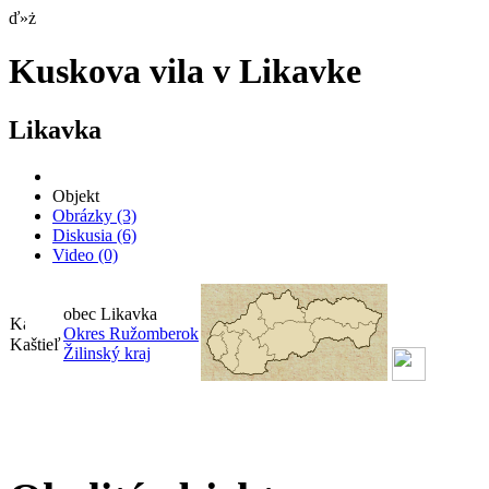
ď»ż
Kuskova vila v Likavke
Likavka
Objekt
Obrázky
(3)
Diskusia
(6)
Video
(0)
obec Likavka
Okres Ružomberok
Kaštieľ
Žilinský kraj