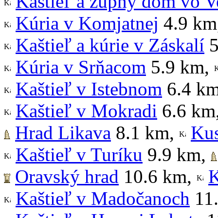
Kaštieľ a župný dom vo V
Kúria v Komjatnej
4.9 km
Kaštieľ a kúrie v Záskalí
5
Kúria v Srňacom
5.9 km
,
Kaštieľ v Istebnom
6.4 k
Kaštieľ v Mokradi
6.6 km
Hrad Likava
8.1 km
,
Kus
Kaštieľ v Turíku
9.9 km
,
Oravský hrad
10.6 km
,
K
Kaštieľ v Madočanoch
11