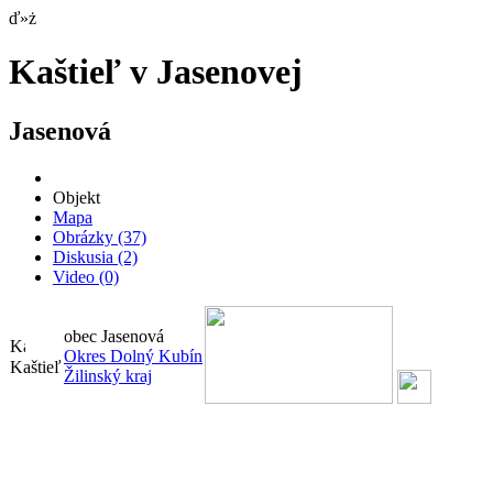
ď»ż
Kaštieľ v Jasenovej
Jasenová
Objekt
Mapa
Obrázky
(37)
Diskusia
(2)
Video
(0)
obec Jasenová
Okres Dolný Kubín
Kaštieľ
Žilinský kraj