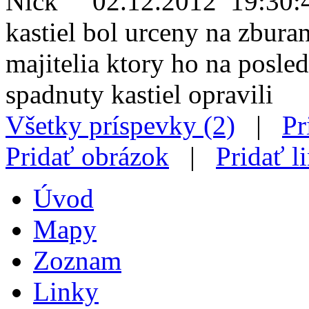
Nick
02.12.2012 19:30:
kastiel bol urceny na zbura
majitelia ktory ho na posle
spadnuty kastiel opravili
Všetky príspevky (2)
|
Pr
Pridať obrázok
|
Pridať l
Úvod
Mapy
Zoznam
Linky