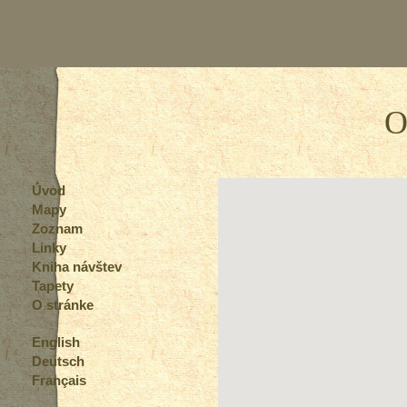
O
Úvod
Mapy
Zoznam
Linky
Kniha návštev
Tapety
O stránke
English
Deutsch
Français