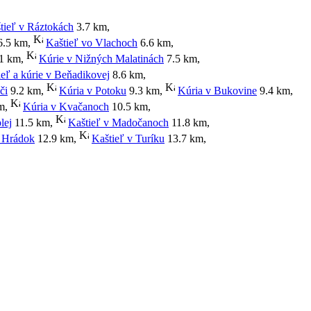
tieľ v Ráztokách
3.7 km
,
.5 km
,
Kaštieľ vo Vlachoch
6.6 km
,
1 km
,
Kúrie v Nižných Malatinách
7.5 km
,
ieľ a kúrie v Beňadikovej
8.6 km
,
či
9.2 km
,
Kúria v Potoku
9.3 km
,
Kúria v Bukovine
9.4 km
,
m
,
Kúria v Kvačanoch
10.5 km
,
lej
11.5 km
,
Kaštieľ v Madočanoch
11.8 km
,
 Hrádok
12.9 km
,
Kaštieľ v Turíku
13.7 km
,