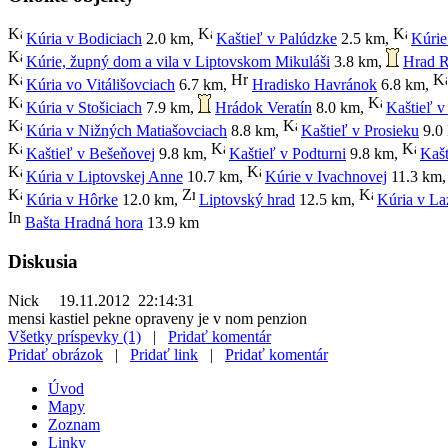
Kúria v Bodiciach
2.0 km
,
Kaštieľ v Palúdzke
2.5 km
,
Kúrie
Kúrie, župný dom a vila v Liptovskom Mikuláši
3.8 km
,
Hrad 
Kúria vo Vitálišovciach
6.7 km
,
Hradisko Havránok
6.8 km
,
Kúria v Stošiciach
7.9 km
,
Hrádok Veratín
8.0 km
,
Kaštieľ 
Kúria v Nižných Matiašovciach
8.8 km
,
Kaštieľ v Prosieku
9.0
Kaštieľ v Bešeňovej
9.8 km
,
Kaštieľ v Podturni
9.8 km
,
Kašt
Kúria v Liptovskej Anne
10.7 km
,
Kúrie v Ivachnovej
11.3 km
Kúria v Hôrke
12.0 km
,
Liptovský hrad
12.5 km
,
Kúria v La
Bašta Hradná hora
13.9 km
Diskusia
Nick
19.11.2012 22:14:31
mensi kastiel pekne opraveny je v nom penzion
Všetky príspevky (1)
|
Pridať komentár
Pridať obrázok
|
Pridať link
|
Pridať komentár
Úvod
Mapy
Zoznam
Linky