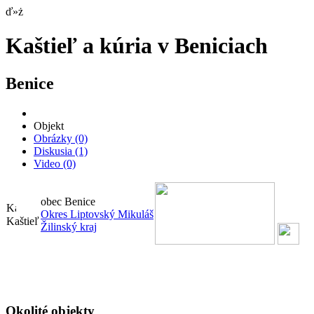
ď»ż
Kaštieľ a kúria v Beniciach
Benice
Objekt
Obrázky
(0)
Diskusia
(1)
Video
(0)
obec Benice
Okres Liptovský Mikuláš
Kaštieľ
Žilinský kraj
Okolité objekty