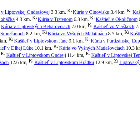
 v Liptovskej Ondrašovej
3.3 km
,
Kúrie v Cinovisku
3.4 km
,
Kaš
Roháčka
4.3 km
,
Kúria v Trstenom
6.3 km
,
Kaštieľ v Okoličnom
6
Kúria v Liptovských Beharovciach
7.0 km
,
Kaštieľ vo Vlaškoch
7.
v Smrečanoch
8.2 km
,
Kúria vo Vyšných Malatinách
8.5 km
,
Kašt
 km
,
Kaštieľ v Liptovskom Jáne
9.1 km
,
Kúria v Partizánskej Ľup
ieľ v Dlhej Lúke
10.1 km
,
Kúria vo Vyšných Matiašovciach
10.3 k
,
Kaštieľ v Liptovskom Ondreji
11.4 km
,
Kaštieľ v Liptovskej Tep
zoch
12.6 km
,
Kaštieľ v Liptovskom Hrádku
12.9 km
,
Liptovský