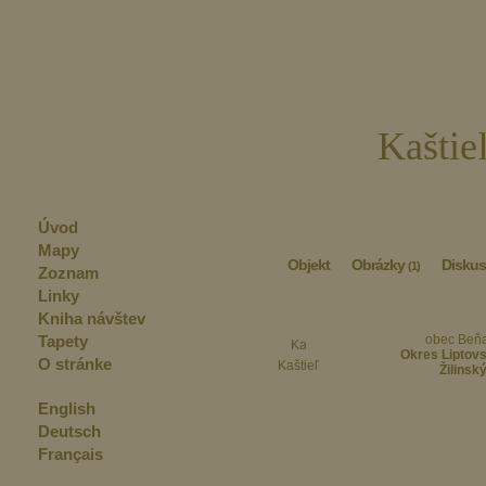
Kaštie
Úvod
Mapy
Objekt
Obrázky
Diskus
(1)
Zoznam
Linky
Kniha návštev
Tapety
obec Beň
Okres Liptov
O stránke
Kaštieľ
Žilinský
English
Deutsch
Français