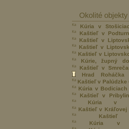
Okolité objekty
Kúria v Stošicia
Kaštieľ v Podturn
Kaštieľ v Liptov
Kaštieľ v Liptovs
Kaštieľ v Liptovs
Kúrie, župný d
Kaštieľ v Smreč
Hrad Roháčka
6
Kaštieľ v Palúdzke
Kúria v Bodiciach
Kaštieľ v Pribyli
Kúria v Li
Kaštieľ v Kráľovej
Kašti
Kúria v N