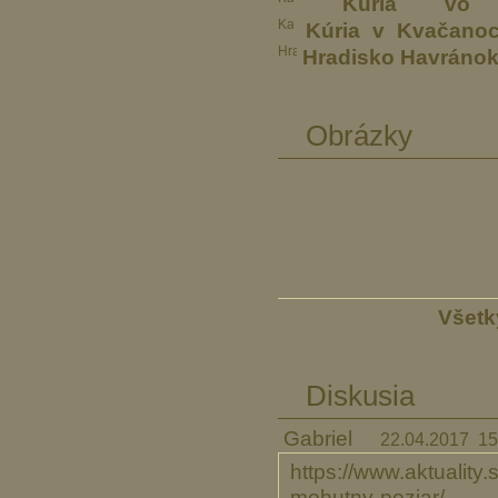
Kúria vo V
Kúria v Kvačano
Hradisko Havráno
Obrázky
Všetk
Diskusia
Gabriel
22.04.2017 15
https://www.aktuality.
mohutny-poziar/