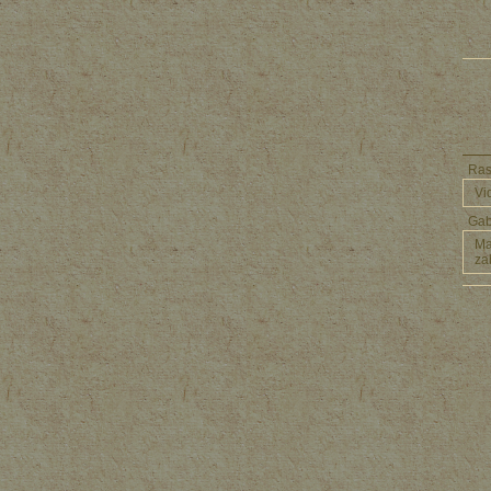
Ras
Vi
Ga
Ma
za