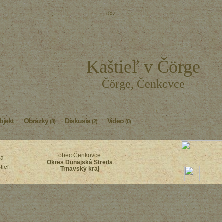
ď»ż
Kaštieľ v Čörge
Čörge, Čenkovce
bjekt
Obrázky
Diskusia
Video
(8)
(2)
(0)
obec Čenkovce
Okres Dunajská Streda
tieľ
Trnavský kraj