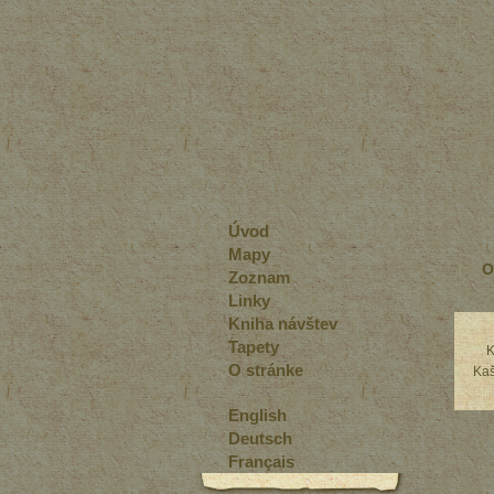
Úvod
Mapy
O
Zoznam
Linky
Kniha návštev
Tapety
O stránke
Kaš
English
Deutsch
Français