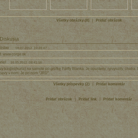
Všetky obrázky (8)
|
Pridať obrázok
Diskusia
tislav
08.07.2012 10:28:47
ď. www.corge.sk
briel
10.05.2012 08:41:16
ly kastiel(kuria) na samote po grófke Pálffy Blanka. Je opusteny, nevyuzity, chatra
bavy v nom. Je pri nom "JRD".
Všetky príspevky (2)
|
Pridať komentár
Pridať obrázok
|
Pridať link
|
Pridať komentár