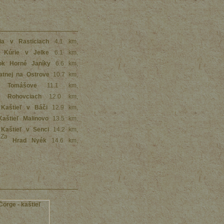
ia v Rasticiach
4.1 km
,
Kúrie v Jelke
6.1 km
,
ok Horné Janíky
6.6 km
,
atnej na Ostrove
10.7 km
,
 Tomášove
11.1 km
,
v Rohovciach
12.0 km
,
Kaštieľ v Báči
12.9 km
,
Kaštieľ Malinovo
13.5 km
,
Kaštieľ v Senci
14.2 km
,
,
Hrad Nyék
14.6 km
,