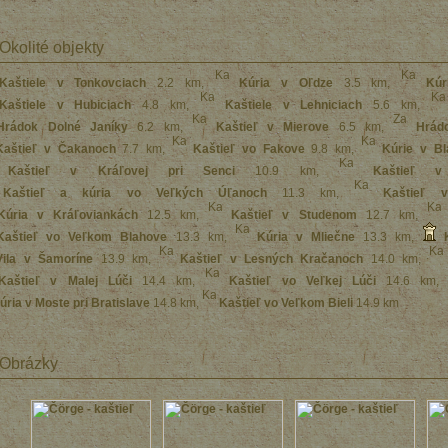
Okolité objekty
Kaštiele v Tonkovciach
2.2 km
,
Kúria v Oľdze
3.5 km
,
Kúr
Kaštiele v Hubiciach
4.8 km
,
Kaštiele v Lehniciach
5.6 km
,
Hrádok Dolné Janíky
6.2 km
,
Kaštieľ v Mierove
6.5 km
,
Hrád
Kaštieľ v Čakanoch
7.7 km
,
Kaštieľ vo Fakove
9.8 km
,
Kúrie v Bl
Kaštieľ v Kráľovej pri Senci
10.9 km
,
Kaštieľ v
Kaštieľ a kúria vo Veľkých Úľanoch
11.3 km
,
Kaštieľ 
Kúria v Kráľoviankách
12.5 km
,
Kaštieľ v Studenom
12.7 km
,
Kaštieľ vo Veľkom Blahove
13.3 km
,
Kúria v Mliečne
13.3 km
,
Vila v Šamoríne
13.9 km
,
Kaštieľ v Lesných Kračanoch
14.0 km
,
Kaštieľ v Malej Lúči
14.4 km
,
Kaštieľ vo Veľkej Lúči
14.6 km
úria v Moste pri Bratislave
14.8 km
,
Kaštieľ vo Veľkom Bieli
14.9 km
Obrázky