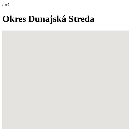
ď»ż
Okres Dunajská Streda