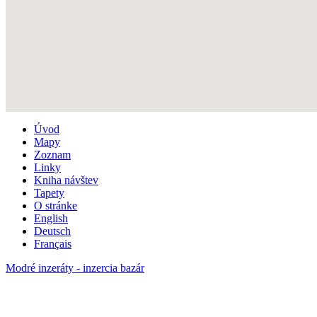
Úvod
Mapy
Zoznam
Linky
Kniha návštev
Tapety
O stránke
English
Deutsch
Français
Modré inzeráty - inzercia bazár