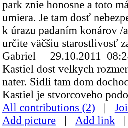
park znie honosne a toto m
umiera. Je tam dosť nebezpe
k úrazu padaním konárov /ak
určite väčšiu starostlivosť z
Gabriel
29.10.2011 08:2
Kastiel dost velkych rozme
nater. Sidli tam dom docho
Kastiel je stvorcoveho pod
All contributions (2)
|
Jo
Add picture
|
Add link