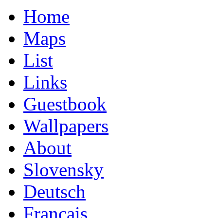
Home
Maps
List
Links
Guestbook
Wallpapers
About
Slovensky
Deutsch
Français