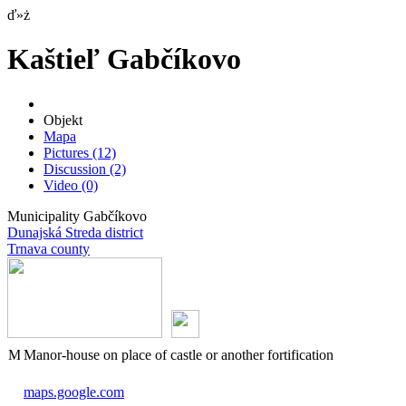
ď»ż
Kaštieľ Gabčíkovo
Objekt
Mapa
Pictures
(12)
Discussion
(2)
Video
(0)
Municipality Gabčíkovo
Dunajská Streda district
Trnava county
Manor-house on place of castle or another fortification
maps.google.com