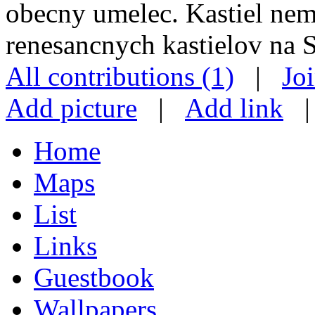
obecny umelec. Kastiel nema
renesancnych kastielov na S
All contributions (1)
|
Jo
Add picture
|
Add link
Home
Maps
List
Links
Guestbook
Wallpapers