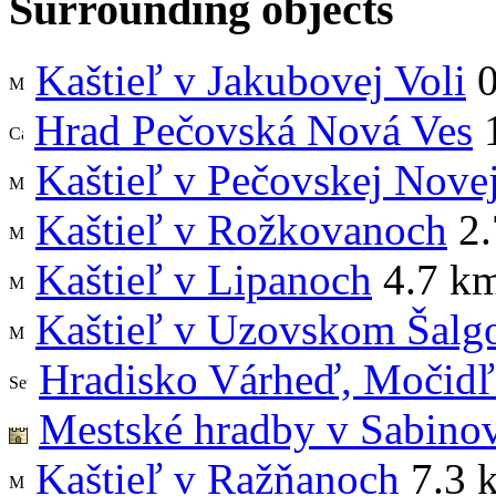
Surrounding objects
Kaštieľ v Jakubovej Voli
0
Hrad Pečovská Nová Ves
1
Kaštieľ v Pečovskej Nove
Kaštieľ v Rožkovanoch
2.
Kaštieľ v Lipanoch
4.7 k
Kaštieľ v Uzovskom Šalg
Hradisko Várheď, Močid
Mestské hradby v Sabino
Kaštieľ v Ražňanoch
7.3 