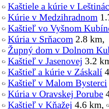
Kaštiele a kúrie v Leštiná
Kúrie v Medzihradnom
1.
Kaštieľ vo Vyšnom Kubín
Kúria v Srňacom
2.8 km
,
Župný dom v Dolnom Ku
Kaštieľ v Jasenovej
3.2 k
Kaštieľ a kúrie v Záskalí
4
Kaštieľ v Malom Bysterci
Kúria v Oravskej Porube
4
Kaštieľ v Kňažej
4.6 km
,