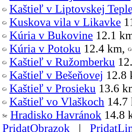
Kaštieľ v Liptovskej Teple
Kuskova vila v Likavke
1
Kúria v Bukovine
12.1 k
Kúria v Potoku
12.4 km
,
Kaštieľ v Ružomberku
12
Kaštieľ v Bešeňovej
12.8
Kaštieľ v Prosieku
13.6 k
Kaštieľ vo Vlaškoch
14.7
Hradisko Havránok
14.8 
PridatObrazok
|
PridatLi