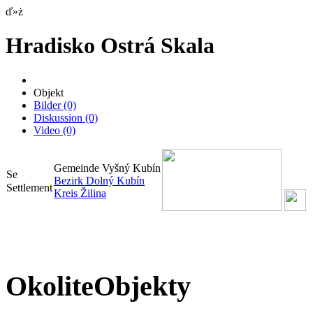
ď»ż
Hradisko Ostrá Skala
Objekt
Bilder
(0)
Diskussion
(0)
Video
(0)
Gemeinde Vyšný Kubín
Bezirk Dolný Kubín
Settlement
Kreis Žilina
OkoliteObjekty