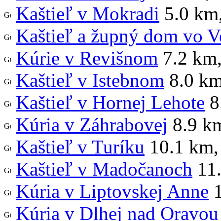
Kaštieľ v Mokradi
5.0 km
Kaštieľ a župný dom vo V
Kúrie v Revišnom
7.2 km
Kaštieľ v Istebnom
8.0 k
Kaštieľ v Hornej Lehote
8
Kúria v Záhrabovej
8.9 k
Kaštieľ v Turíku
10.1 km
,
Kaštieľ v Madočanoch
11
Kúria v Liptovskej Anne
1
Kúria v Dlhej nad Oravou