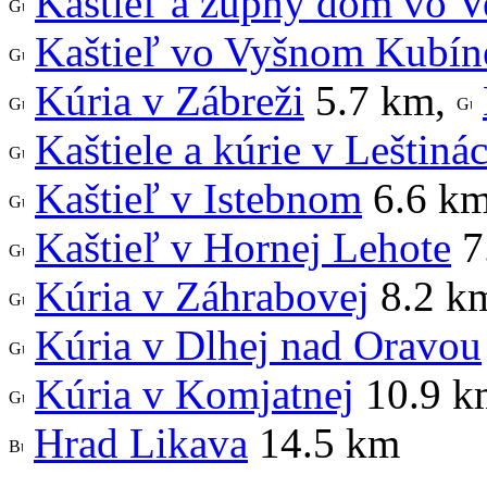
Kaštieľ a župný dom vo V
Kaštieľ vo Vyšnom Kubín
Kúria v Zábreži
5.7 km
,
Kaštiele a kúrie v Leštiná
Kaštieľ v Istebnom
6.6 k
Kaštieľ v Hornej Lehote
7
Kúria v Záhrabovej
8.2 k
Kúria v Dlhej nad Oravou
Kúria v Komjatnej
10.9 k
Hrad Likava
14.5 km