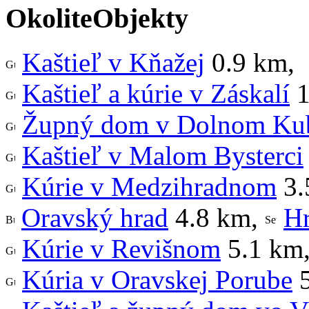
OkoliteObjekty
Kaštieľ v Kňažej
0.9 km
,
Kaštieľ a kúrie v Záskalí
1
Župný dom v Dolnom Ku
Kaštieľ v Malom Bysterci
Kúrie v Medzihradnom
3.
Oravský hrad
4.8 km
,
Hr
Kúrie v Revišnom
5.1 km
Kúria v Oravskej Porube
5