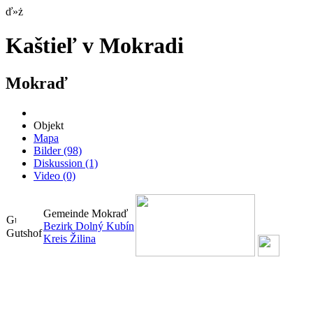
ď»ż
Kaštieľ v Mokradi
Mokraď
Objekt
Mapa
Bilder
(98)
Diskussion
(1)
Video
(0)
Gemeinde Mokraď
Bezirk Dolný Kubín
Gutshof
Kreis Žilina