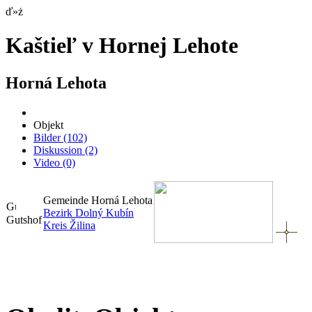
ď»ż
Kaštieľ v Hornej Lehote
Horná Lehota
Objekt
Bilder
(102)
Diskussion
(2)
Video
(0)
Gemeinde Horná Lehota
Bezirk Dolný Kubín
Gutshof
Kreis Žilina