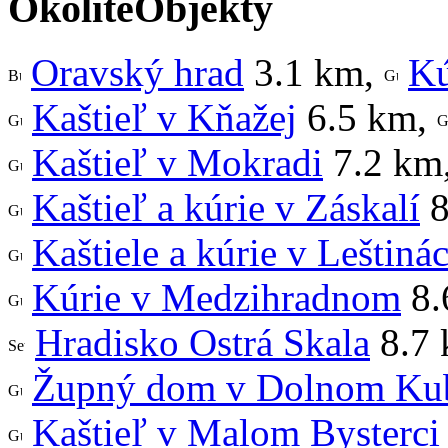
OkoliteObjekty
Oravský hrad
3.1 km
,
Kú
Kaštieľ v Kňažej
6.5 km
,
Kaštieľ v Mokradi
7.2 km
Kaštieľ a kúrie v Záskalí
8
Kaštiele a kúrie v Leštiná
Kúrie v Medzihradnom
8.
Hradisko Ostrá Skala
8.7
Župný dom v Dolnom Ku
Kaštieľ v Malom Bysterci