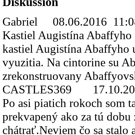
Diskussion
Gabriel
08.06.2016 11:0
Kastiel Augistína Abaffyho
kastiel Augistína Abaffyho 
vyuzitia. Na cintorine su 
zrekonstruovany Abaffyovsk
CASTLES369
17.10.2
Po asi piatich rokoch som ta
prekvapený ako za tú dobu 
chátrať.Neviem čo sa stalo 