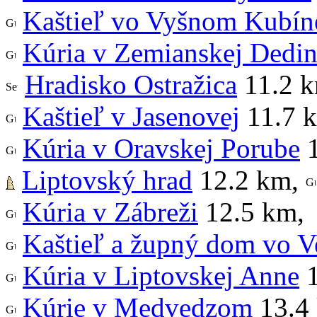
Kaštieľ vo Vyšnom Kubín
Kúria v Zemianskej Dedi
Hradisko Ostražica
11.2 
Kaštieľ v Jasenovej
11.7 
Kúria v Oravskej Porube
1
Liptovský hrad
12.2 km
,
Kúria v Zábreži
12.5 km
,
Kaštieľ a župný dom vo V
Kúria v Liptovskej Anne
1
Kúrie v Medvedzom
13.4