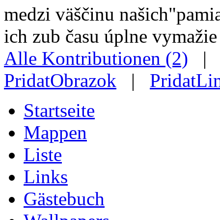
medzi väščinu našich"pamiat
ich zub času úplne vymažie
Alle Kontributionen (2)
PridatObrazok
|
PridatLi
Startseite
Mappen
Liste
Links
Gästebuch