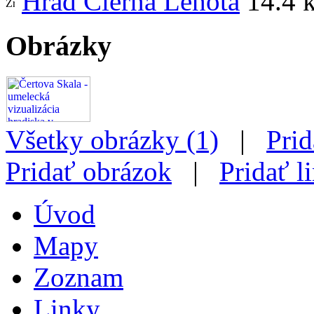
Hrad Čierna Lehota
14.4 
Obrázky
Všetky obrázky (1)
|
Prid
Pridať obrázok
|
Pridať l
Úvod
Mapy
Zoznam
Linky