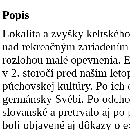
Popis
Lokalita a zvyšky keltskéh
nad rekreačným zariadením 
rozlohou malé opevnenia. 
v 2. storočí pred naším let
púchovskej kultúry. Po ich 
germánsky Svébi. Po odcho
slovanské a pretrvalo aj p
boli objavené aj dôkazy o ex