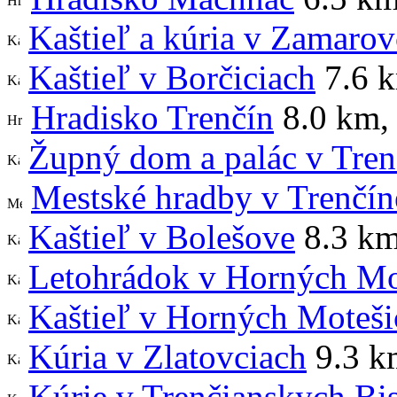
Kaštieľ a kúria v Zamarov
Kaštieľ v Borčiciach
7.6 
Hradisko Trenčín
8.0 km
,
Župný dom a palác v Tren
Mestské hradby v Trenčín
Kaštieľ v Bolešove
8.3 k
Letohrádok v Horných Mo
Kaštieľ v Horných Moteši
Kúria v Zlatovciach
9.3 k
Kúrie v Trenčianskych Bi