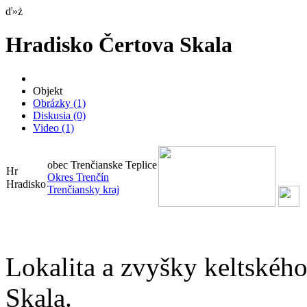
ď»ż
Hradisko Čertova Skala
Objekt
Obrázky
(1)
Diskusia
(0)
Video
(1)
obec Trenčianske Teplice
Okres Trenčín
Hradisko
Trenčiansky kraj
Lokalita a zvyšky keltskéh
Skala.