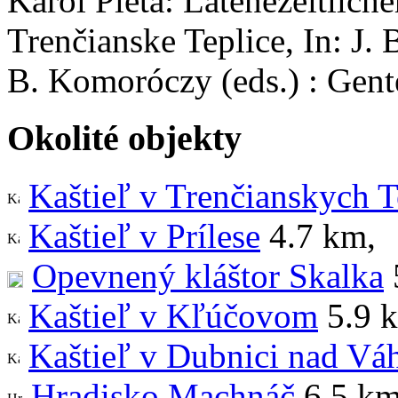
Karol Pieta: Laténezeitlich
Trenčianske Teplice, In: J. 
B. Komoróczy (eds.) : Gen
Okolité objekty
Kaštieľ v Trenčianskych T
Kaštieľ v Prílese
4.7 km
,
Opevnený kláštor Skalka
Kaštieľ v Kľúčovom
5.9 
Kaštieľ v Dubnici nad V
Hradisko Machnáč
6.5 k