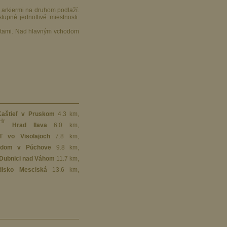
upné jednotlivé miestnosti.
netami. Nad hlavným vchodom
Kaštieľ v Pruskom
4.3 km
,
Hrad Ilava
6.0 km
,
eľ vo Visolajoch
7.8 km
,
 dom v Púchove
9.8 km
,
 Dubnici nad Váhom
11.7 km
,
disko Mesciská
13.6 km
,