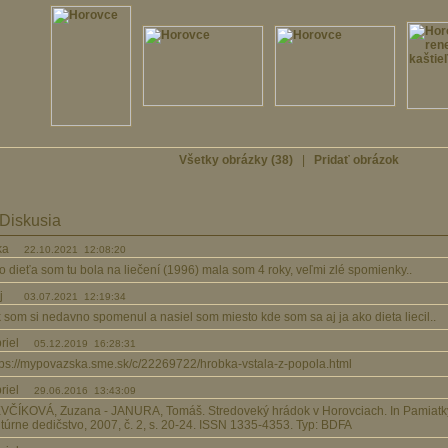
Všetky obrázky (38)
|
Pridať obrázok
Diskusia
rka
22.10.2021 12:08:20
o dieťa som tu bola na liečení (1996) mala som 4 roky, veľmi zlé spomienky..
aj
03.07.2021 12:19:34
k som si nedavno spomenul a nasiel som miesto kde som sa aj ja ako dieta liecil..
briel
05.12.2019 16:28:31
tps://mypovazska.sme.sk/c/22269722/hrobka-vstala-z-popola.html
briel
29.06.2016 13:43:09
VČÍKOVÁ, Zuzana - JANURA, Tomáš. Stredoveký hrádok v Horovciach. In Pamiatky
ltúrne dedičstvo, 2007, č. 2, s. 20-24. ISSN 1335-4353. Typ: BDFA