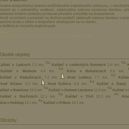
rízemí sú z ústredného vestibulu, zaklenutého valenou lunetovou klenbou, príst
nadstavbe tretieho podlažia prestavali pôvodné schodište na dvojramenné.
tnosti na prízemí a predsieň na druhom podlaží zaklenuté valenou klenbou s lu
sančná doska s erbmi a letopočtom vzťahujúcim sa na stavbu.
o kaštieľa je rozsiahly anglický park.
atúra:
 pamiatok na Slovensku, Zväzok prvý A-J, Obzor, Bratislava, 1967
Okolité objekty
Kaštieľ v Ladcoch
2.3 km
,
Kaštieľ v Lednických Rovniach
2.8 km
,
Kaštieľ v Mednom
4.4 km
,
Kúria v Bohuniciach
5.6 km
,
Kaštieľ v Klobušiciach
7.2 km
,
Hrad Lednica
7.7 km
,
Kašti
Hrad Vršatec
8.1 km
,
Hrad Košeca
8.9 km
,
Kaštieľ a župný
aštieľ v Bolešove
10.6 km
,
Kaštieľ v Dolnom Lieskove
11.6 km
,
Kaštieľ v
Kaštieľ v Borčiciach
12.1 km
,
Kaštieľ v Tŕstí
13.3 km
,
Hra
úria v Hoštinej
14.1 km
,
Kaštieľ v Prílese
14.1 km
Obrázky