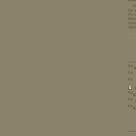
Pôvodne dvojpodlažná budova obdĺžnikového trojtraktového pôdorysu, s nárožnými arkiermi na druhom podlaží.
Na p
Pri 
Mies
rene
Okol
Liter
Súpis
K
K