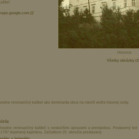
aštieľ
maps.google.com
Horovce
© Jofo 04.2006
Všetky obrázky (3
vodne renesančný kaštieľ ako dominanta obce na návrší vedľa hlavnej cesty.
tória
 1797 doplnený kaplnkou. Začiatkom 20. storočia prestavaný.
riér a interiér