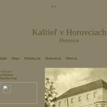
ď»ż
Kaštieľ v Horovciach
Horovce
bjekt
Mapa
Obrázky
Diskusia
Video
(38)
(5)
(0)
 Horovce
es Púchov
čiansky kraj