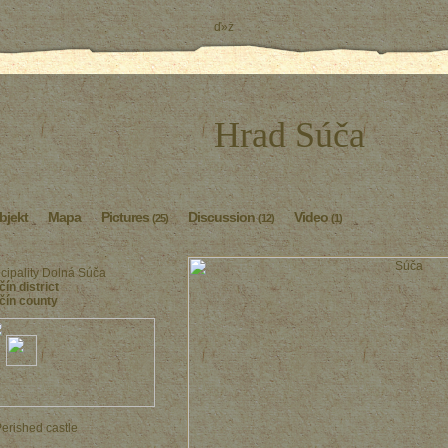
ď»ż
Hrad Súča
bjekt
Mapa
Pictures
Discussion
Video
(25)
(12)
(1)
cipality Dolná Súča
čín district
čín county
erished castle