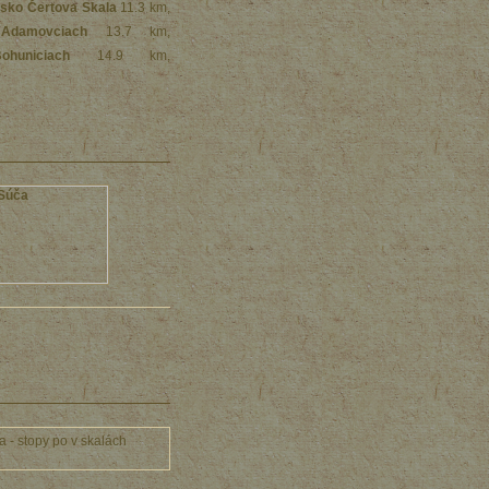
isko Čertova Skala
11.3 km
,
Adamovciach
13.7 km
,
uniciach
14.9 km
,
a - stopy po v skalách