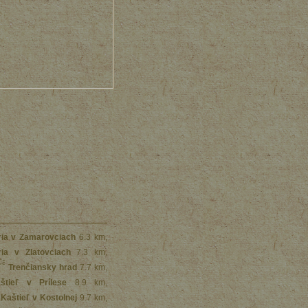
ria v Zamarovciach
6.3 km
,
ria v Zlatovciach
7.3 km
,
Trenčiansky hrad
7.7 km
,
štieľ v Prílese
8.9 km
,
Kaštieľ v Kostolnej
9.7 km
,