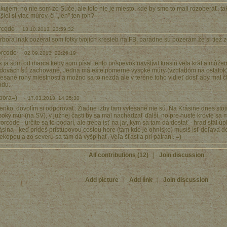
kujem, no nie som zo Súče, ale toto nie je miesto, kde by sme to mali rozoberať, ta
šiel si viac múrov, či ,,len" ten roh?
orcode
13.10.2013 23:59:32
rbora inak pozeral som fotky tvojich kresieb na FB, parádne sú pozerám že si tiež z
rorcode
02.09.2013 22:26:19
k ja som od marca kedy som písal tento príspevok navštívil krasin vela krát a môžem
dovách sú zachované. Jedna má ešte pomerne vysoké múry (vzhladom na ostatok) 
tesané rohy miestností a možno sa to nezdá ale v teréne toho vidieť dosť aby mal č
adu..
bora=)
17.03.2013 14:25:30
enko, dovolím si odporovať. Žiadne izby tam vytesané nie sú. Na Krásine dnes stojí
soký múr (na SV), v južnej časti by sa mal nachádzať ďalší, no pre husté krovie sa m
rorcode - určite sa to podarí, ale treba ísť na jar, kým sa tam dá dostať - hrad stál ú
ásina - keď prídeš prístupovou cestou hore (tam kde je ohnisko) musíš ísť doľava do 
iekopou a zo severu sa tam dá vyšplhať. Veľa šťastia pri pátraní. =)
All contributions (12)
|
Join discussion
Add picture
|
Add link
|
Join discussion