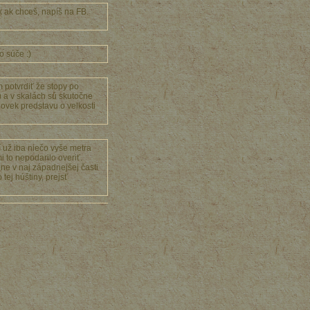
k ak chceš, napíš na FB.
o súče :)
 potvrdiť že stopy po
a v skalách sú skutočne
lovek predstavu o velkosti
 už iba niečo vyše metra
i to nepodarilo overiť.
plne v naj západnejšej časti
tej húštiny, prejsť