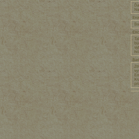
Ďa
Na
Er
Ba
Er
Ta
bu
vy
hr
Bar
Zd
vy
Er
Kr
pr