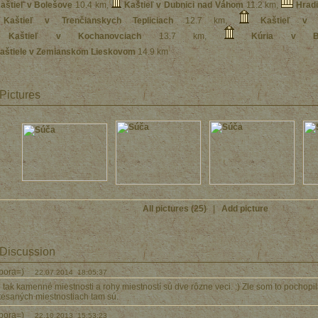
aštieľ v Bolešove
10.4 km
,
Kaštieľ v Dubnici nad Váhom
11.2 km
,
Hrad
Kaštieľ v Trenčianskych Tepliciach
12.7 km
,
Kaštieľ v 
Kaštieľ v Kochanovciach
13.7 km
,
Kúria v Boh
aštiele v Zemianskom Lieskovom
14.9 km
Pictures
All pictures (25)
|
Add picture
Discussion
rbora=)
22.07.2014 18:05:37
 tak kamenné miestnosti a rohy miestností sú dve rôzne veci. :) Zle som to pochopil
tesaných miestnostiach tam sú.
rbora=)
22.10.2013 15:53:23