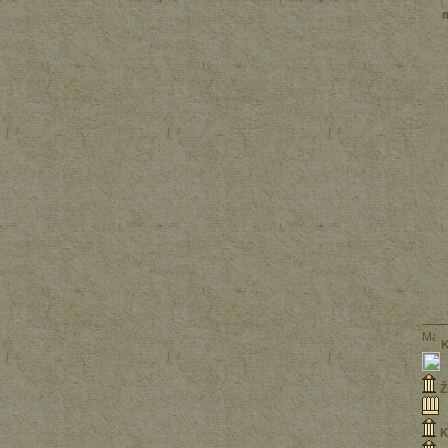
K
Ž
K