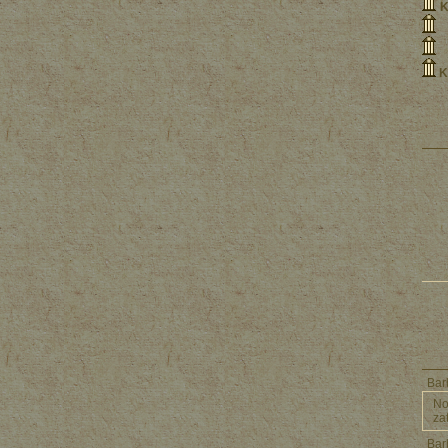
K
K
Ba
No
za
Ba