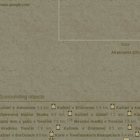
maps.google.com
Súča
© Jofo 06.2010
All pictures (25)
Surrounding objects
aštieľ v Antonstale
5.4 km
,
Kaštieľ v Kľúčovom
5.8 km
,
Kaštieľ a kú
Opevnený kláštor Skalka
6.6 km
,
Kaštieľ v Záblatí
7.2 km
,
Kú
upný dom a palác v Trenčíne
7.5 km
,
Mestské hradby v Trenčíne
7.5 km
,
Hradisko Trenčín
7.9 km
,
Kaštiele v Drietomej
8.5 km
,
Ka
aštieľ v Borčiciach
9.0 km
,
Kúrie v Trenčianskych Biskupiciach
9.4 km
,