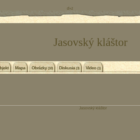
ď»ż
Jasovský kláštor
bjekt
Mapa
Obrázky
Diskusia
Video
(10)
(3)
(1)