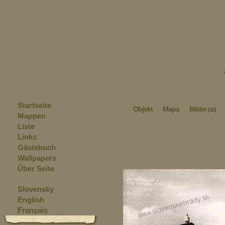
Startseite
Objekt
Mapa
Bilder
(10)
Mappen
Liste
Links
Gästebuch
Wallpapers
Űber Seite
Slovensky
English
Français