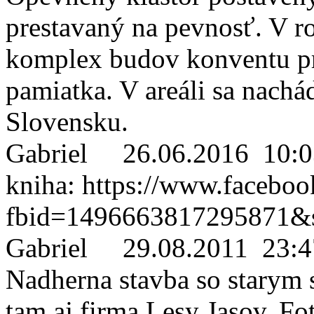
prestavaný na pevnosť. V 
komplex budov konventu pr
pamiatka. V areáli sa nachá
Slovensku.
Gabriel
26.06.2016 10:0
kniha: https://www.facebo
fbid=1496663817295871&s
Gabriel
29.08.2011 23:4
Nadherna stavba so starym s
tam aj firma Lesy Jasov. Fot