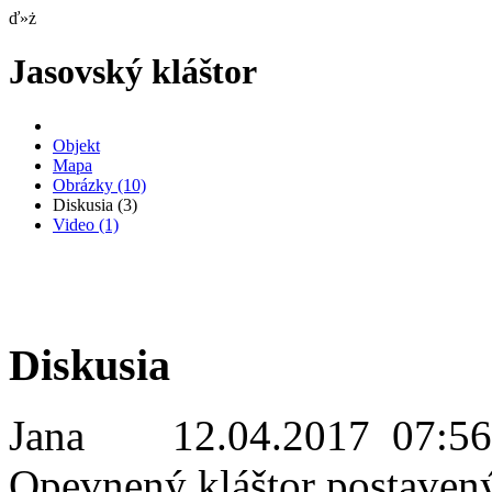
ď»ż
Jasovský kláštor
Objekt
Mapa
Obrázky
(10)
Diskusia
(3)
Video
(1)
Diskusia
Jana
12.04.2017 07:56
Opevnený kláštor postavený v