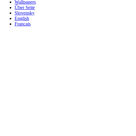
Wallpapers
Űber Seite
Slovensky
English
Français