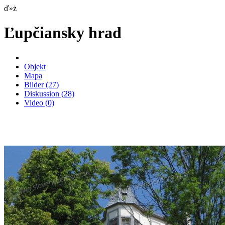
ď»ż
Ľupčiansky hrad
Objekt
Mapa
Bilder
(27)
Diskussion
(28)
Video
(0)