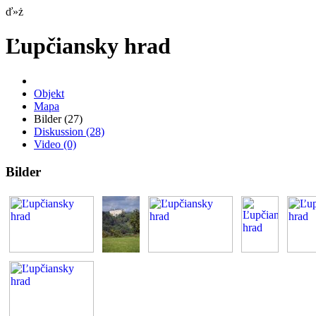
ď»ż
Ľupčiansky hrad
Objekt
Mapa
Bilder
(27)
Diskussion
(28)
Video
(0)
Bilder