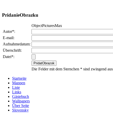
PridanieObrazku
ObjectPicturesMax
Autor*:
E-mail:
Aufnahmedatum:
Überschrift:
Datei*:
Die Felder mit dem Sternchen * sind zwingend aus
Startseite
Mappen
Liste
Links
Gästebuch
Wallpapers
Űber Seite
Slovensky