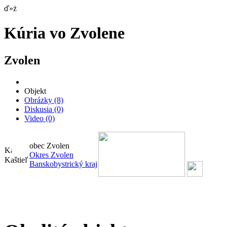
ď»ż
Kúria vo Zvolene
Zvolen
Objekt
Obrázky
(8)
Diskusia
(0)
Video
(0)
obec Zvolen
Okres Zvolen
Kaštieľ
Banskobystrický kraj