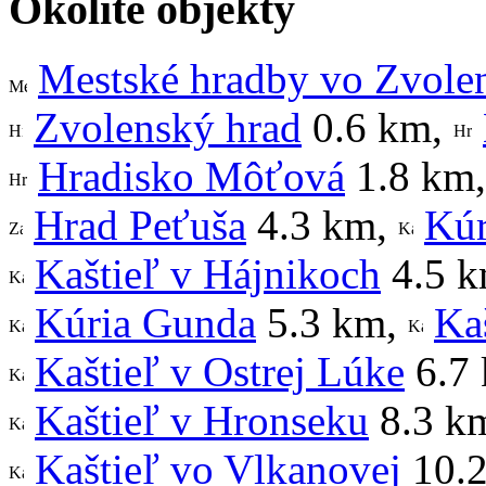
Okolité objekty
Mestské hradby vo Zvole
Zvolenský hrad
0.6 km
,
Hradisko Môťová
1.8 km
Hrad Peťuša
4.3 km
,
Kúr
Kaštieľ v Hájnikoch
4.5 
Kúria Gunda
5.3 km
,
Kaš
Kaštieľ v Ostrej Lúke
6.7
Kaštieľ v Hronseku
8.3 k
Kaštieľ vo Vlkanovej
10.