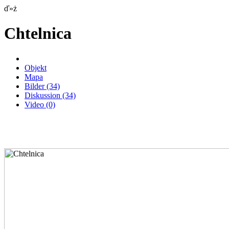
ď»ż
Chtelnica
Objekt
Mapa
Bilder
(34)
Diskussion
(34)
Video
(0)