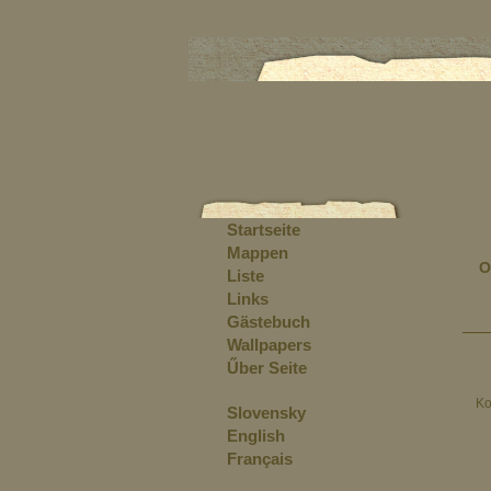
Startseite
Mappen
O
Liste
Links
Gästebuch
Wallpapers
Űber Seite
Ko
Slovensky
English
Français