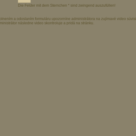
Die Felder mit dem Sternchen * sind zwingend auszufüllen!
plnením a odoslaním formuláru upozorníne administrátora na zujímavé video súvis
ministrátor následne video skontroluje a pridá na stránku.