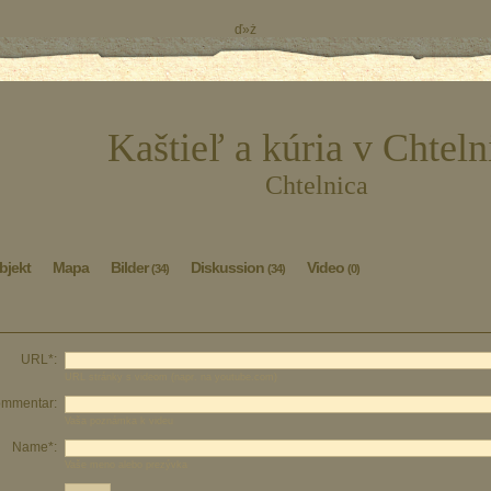
ď»ż
Kaštieľ a kúria v Chteln
Chtelnica
bjekt
Mapa
Bilder
Diskussion
Video
(34)
(34)
(0)
URL*:
URL stránky s videom (napr. na youtube.com)
mmentar:
Vaša poznámka k videu
Name*:
Vaše meno alebo prezývka