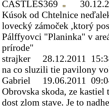
CASTLES369
30.12.
Kúsok od Chtelnice neďalek
lovecký zámoček ,ktorý post
Pálffyovci "Planinka" v areá
prírode"
strajker
28.12.2011 15:3
na co sluzili tie pavilony v
Gabriel
19.06.2011 09:0
Obrovska skoda, ze kastiel 
dost zlom stave. Je to nadhe