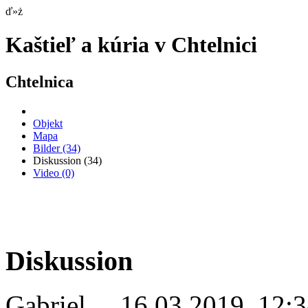
ď»ż
Kaštieľ a kúria v Chtelnici
Chtelnica
Objekt
Mapa
Bilder
(34)
Diskussion
(34)
Video
(0)
Diskussion
Gabriel
16.03.2019 12:3