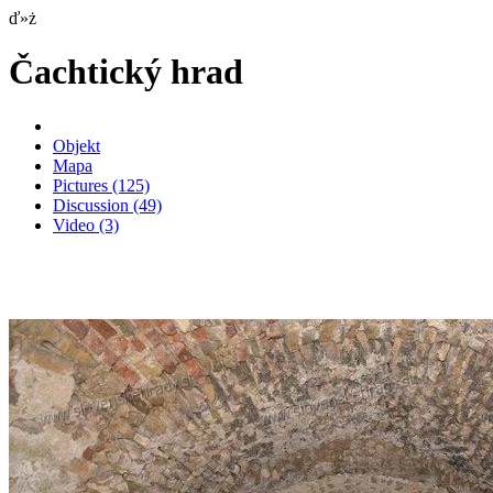
ď»ż
Čachtický hrad
Objekt
Mapa
Pictures
(125)
Discussion
(49)
Video
(3)