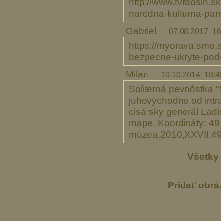
http://www.tvrdosin.
narodna-kulturna-pam
Gabriel
07.08.2017 16
https://myorava.sme.
bezpecne-ukryte-pod
Milan
10.10.2014 18:4
Soliterná pevnôstka 
juhovýchodne od intra
cisársky generál Ladi
mape. Koordináty: 4
múzea,2010,XXVII,49
Všetky 
Pridať obrá