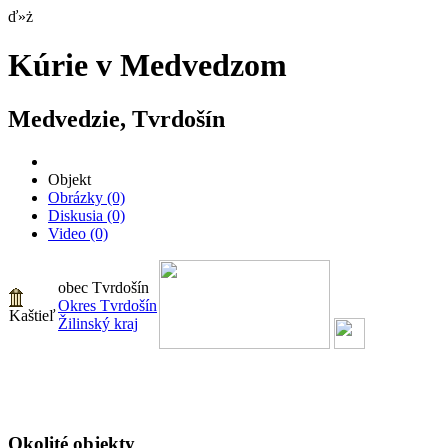
ď»ż
Kúrie v Medvedzom
Medvedzie, Tvrdošín
Objekt
Obrázky
(0)
Diskusia
(0)
Video
(0)
obec Tvrdošín
Okres Tvrdošín
Kaštieľ
Žilinský kraj
Okolité objekty