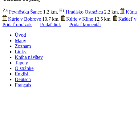
Pevnôstka Šanec
1.2 km
,
Hradisko Ostražica
2.2 km
,
Kúria
Kúrie v Bobrove
10.7 km
,
Kúrie v Kline
12.5 km
,
Kaštieľ v
Pridať obrázok
|
Pridať link
|
Pridať komentár
Úvod
Mapy
Zoznam
Linky
Kniha návštev
Tapety
O stránke
English
Deutsch
Français