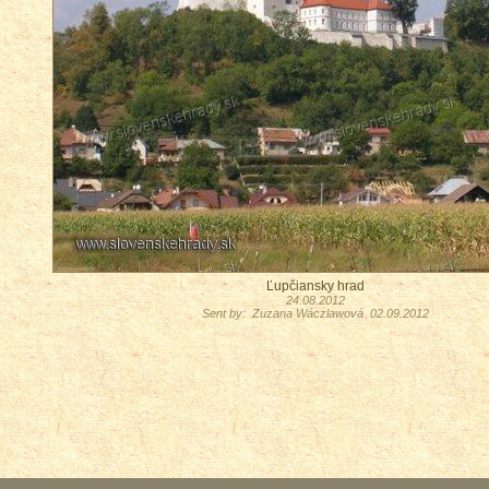
Ľupčiansky hrad
24.08.2012
Sent by: Zuzana Wáczlawová 02.09.2012