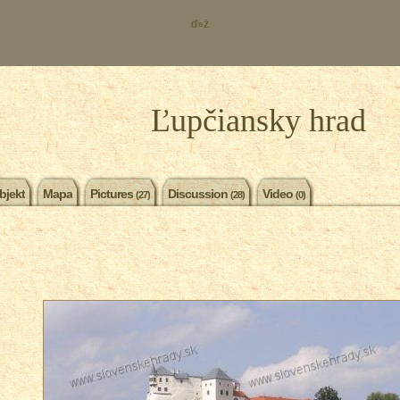
ď»ż
Ľupčiansky hrad
bjekt
Mapa
Pictures
Discussion
Video
(27)
(28)
(0)