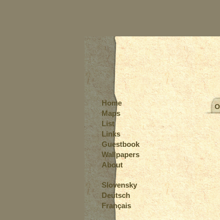
Home
O
Maps
List
Links
Guestbook
Wallpapers
About
Slovensky
Deutsch
Français