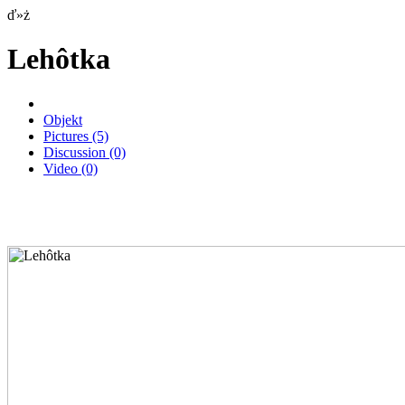
ď»ż
Lehôtka
Objekt
Pictures
(5)
Discussion
(0)
Video
(0)