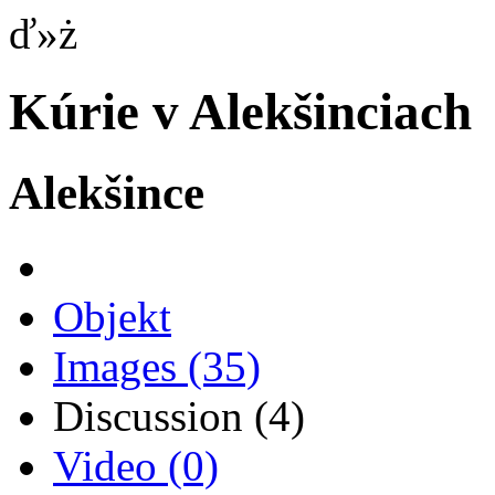
ď»ż
Kúrie v Alekšinciach
Alekšince
Objekt
Images
(35)
Discussion
(4)
Video
(0)