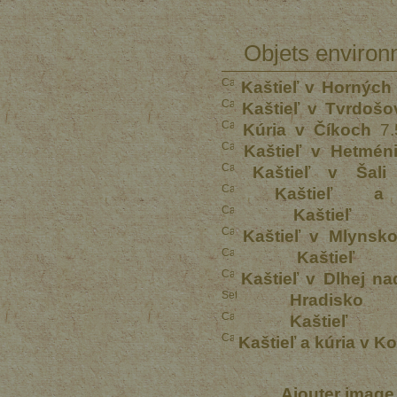
Objets environ
Kaštieľ v Horných
Kaštieľ v Tvrdošo
Kúria v Číkoch
7.
Kaštieľ v Hetmén
Kaštieľ v Šali
Kaštieľ 
Kaštieľ
Kaštieľ v Mlynsk
Kaštie
Kaštieľ v Dlhej n
Hradisko
Kaštie
Kaštieľ a kúria v K
Ajouter image