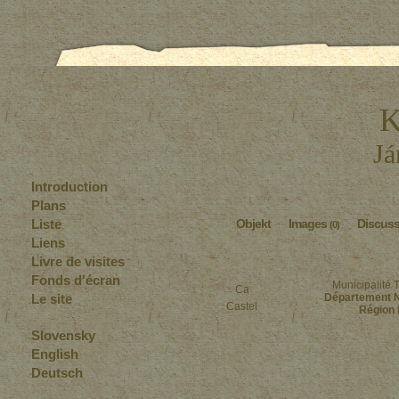
K
Já
Introduction
Plans
Liste
Objekt
Images
Discus
(0)
Liens
Livre de visites
Fonds d'écran
Municipalité 
Le site
Département 
Castel
Région 
Slovensky
English
Deutsch