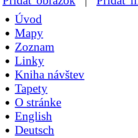
Pridať obrázok
|
Pridať l
Úvod
Mapy
Zoznam
Linky
Kniha návštev
Tapety
O stránke
English
Deutsch