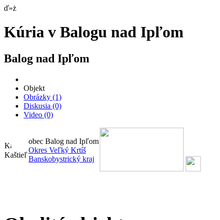
ď»ż
Kúria v Balogu nad Ipľom
Balog nad Ipľom
Objekt
Obrázky
(1)
Diskusia
(0)
Video
(0)
obec Balog nad Ipľom
Okres Veľký Krtíš
Kaštieľ
Banskobystrický kraj