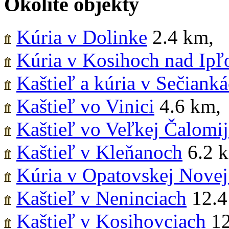
Okolité objekty
Kúria v Dolinke
2.4 km
,
Kúria v Kosihoch nad Ip
Kaštieľ a kúria v Sečiank
Kaštieľ vo Vinici
4.6 km
,
Kaštieľ vo Veľkej Čalomij
Kaštieľ v Kleňanoch
6.2 
Kúria v Opatovskej Novej
Kaštieľ v Neninciach
12.4
Kaštieľ v Kosihovciach
12