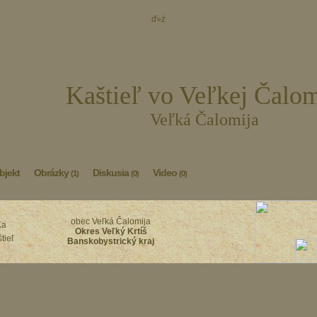
ď»ż
Kaštieľ vo Veľkej Čalom
Veľká Čalomija
bjekt
Obrázky
Diskusia
Video
(1)
(0)
(0)
obec Veľká Čalomija
Okres Veľký Krtíš
tieľ
Banskobystrický kraj