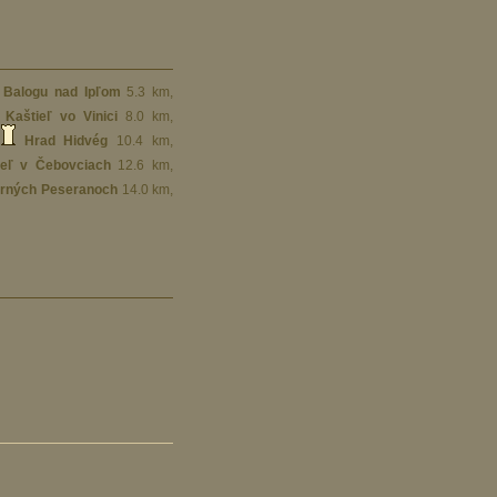
 Balogu nad Ipľom
5.3 km
,
Kaštieľ vo Vinici
8.0 km
,
,
Hrad Hidvég
10.4 km
,
ieľ v Čebovciach
12.6 km
,
orných Peseranoch
14.0 km
,