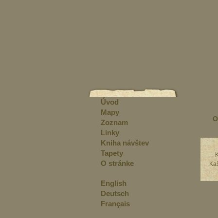
Úvod
Mapy
O
Zoznam
Linky
Kniha návštev
Tapety
O stránke
Kaš
English
Deutsch
Français