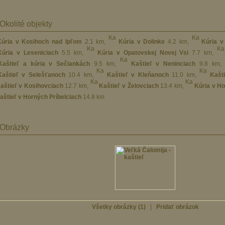
Okolité objekty
Kúria v Kosihoch nad Ipľom
2.1 km
,
Kúria v Dolinke
4.2 km
,
Kúria v
Kúria v Leseniciach
5.5 km
,
Kúria v Opatovskej Novej Vsi
7.7 km
,
Kaštieľ a kúria v Sečiankách
9.5 km
,
Kaštieľ v Neninciach
9.8 km
Kaštieľ v Selešťanoch
10.4 km
,
Kaštieľ v Kleňanoch
11.0 km
,
Kašt
aštieľ v Kosihovciach
12.7 km
,
Kaštieľ v Želovciach
13.4 km
,
Kúria v H
aštieľ v Horných Príbelciach
14.8 km
Obrázky
Všetky obrázky (1)
|
Pridať obrázok