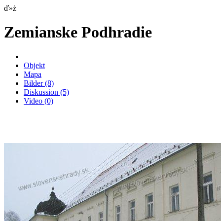
ď»ż
Zemianske Podhradie
Objekt
Mapa
Bilder
(8)
Diskussion
(5)
Video
(0)