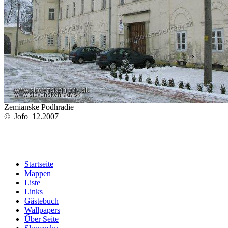
Zemianske Podhradie
© Jofo 12.2007
Startseite
Mappen
Liste
Links
Gästebuch
Wallpapers
Űber Seite