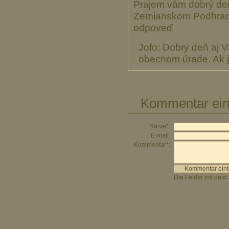
Prajem vám dobrý deň
Zemianskom Podhradí 
odpoveď
Jofo: Dobrý deň aj V
obecnom úrade. Ak j
Kommentar ein
Name*:
E-mail:
Kommentar*:
Die Felder mit dem 