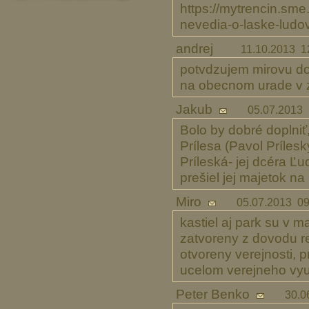
https://mytrencin.sme
nevedia-o-laske-ludov
andrej
11.10.2013 1
potvdzujem mirovu domn
na obecnom urade v 
Jakub
05.07.2013 
Bolo by dobré doplniť,
Prílesa (Pavol Prílesk
Príleská- jej dcéra Ľ
prešiel jej majetok na
Miro
05.07.2013 09
kastiel aj park su v 
zatvoreny z dovodu r
otvoreny verejnosti,
ucelom verejneho vyu
Peter Benko
30.0