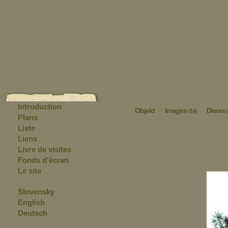
Introduction
Objekt
Images
Discus
(14)
Plans
Liste
Liens
Livre de visites
Fonds d'écran
Le site
Slovensky
English
Deutsch