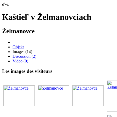
ď»ż
Kaštieľ v Želmanovciach
Želmanovce
Objekt
Images
(14)
Discussion
(2)
Video
(0)
Les images des visiteurs