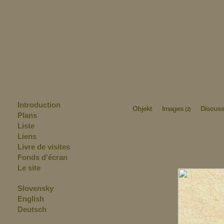
Introduction
Objekt
Images
Discus
(2)
Plans
Liste
Liens
Livre de visites
Fonds d'écran
Le site
Slovensky
English
Deutsch