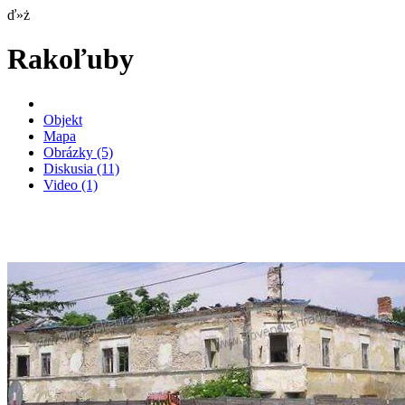
ď»ż
Rakoľuby
Objekt
Mapa
Obrázky
(5)
Diskusia
(11)
Video
(1)